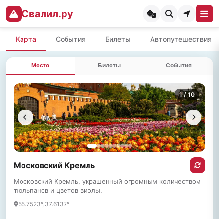
Свалил.ру
Карта
События
Билеты
Автопутешествия
Место
Билеты
События
1
/ 10
Московский Кремль
Московский Кремль, украшенный огромным количеством
тюльпанов и цветов виолы.
55.7523°, 37.6137°