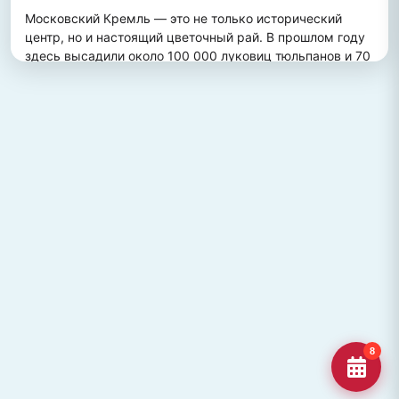
Московский Кремль — это не только исторический 
центр, но и настоящий цветочный рай. В прошлом году 
здесь высадили около 100 000 луковиц тюльпанов и 70 
000 цветов виолы, создав потрясающий весенний 
пейзаж. Это зрелище привлекает множество туристов, 
желающих увидеть, как древние стены гармонично 
сочетаются с яркими цветочными композициями.
ПОХОЖИЕ МЕСТА
Улица Кирова, Челябинск
Старейшая и ключевая улица Челябинска, названная в
честь Сергея Кирова.
Озеро Джека Лондона
Озеро Джека Лондона в Магаданской области, известное
своей дикой природой и осен
Гора Кежеге
Священная гора кольцеобразной формы в Туве, символ
8
мужества и место для активног