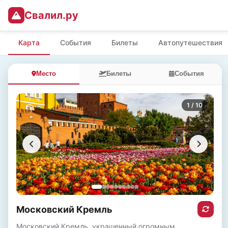
Свалил.ру
Карта
События
Билеты
Автопутешествия
Место
Билеты
События
1
/ 10
Московский Кремль
Московский Кремль, украшенный огромным