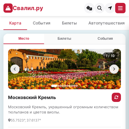
Свалил.ру
Карта
События
Билеты
Автопутешествия
Место
Билеты
События
1
/ 10
Московский Кремль
Московский Кремль, украшенный огромным количеством
тюльпанов и цветов виолы.
55.7523°, 37.6137°