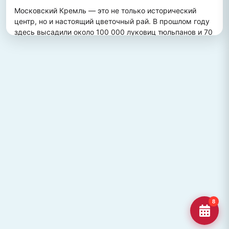
Московский Кремль — это не только исторический 
центр, но и настоящий цветочный рай. В прошлом году 
здесь высадили около 100 000 луковиц тюльпанов и 70 
000 цветов виолы, создав потрясающий весенний 
пейзаж. Это зрелище привлекает множество туристов, 
желающих увидеть, как древние стены гармонично 
сочетаются с яркими цветочными композициями.
ПОХОЖИЕ МЕСТА
Улица Кирова, Челябинск
Старейшая и ключевая улица Челябинска, названная в
честь Сергея Кирова.
Озеро Джека Лондона
Озеро Джека Лондона в Магаданской области, известное
своей дикой природой и осен
Гора Кежеге
Священная гора кольцеобразной формы в Туве, символ
8
мужества и место для активног