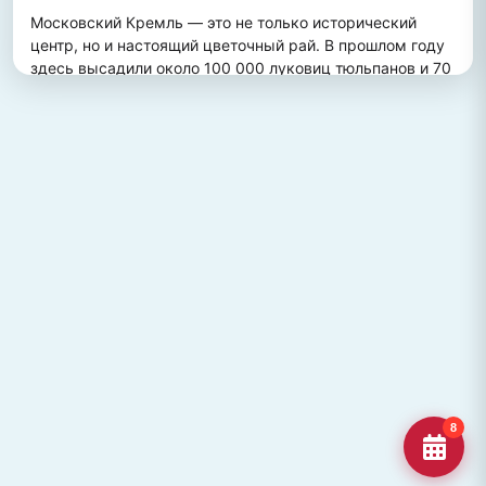
Московский Кремль — это не только исторический 
центр, но и настоящий цветочный рай. В прошлом году 
здесь высадили около 100 000 луковиц тюльпанов и 70 
000 цветов виолы, создав потрясающий весенний 
пейзаж. Это зрелище привлекает множество туристов, 
желающих увидеть, как древние стены гармонично 
сочетаются с яркими цветочными композициями.
ПОХОЖИЕ МЕСТА
Улица Кирова, Челябинск
Старейшая и ключевая улица Челябинска, названная в
честь Сергея Кирова.
Озеро Джека Лондона
Озеро Джека Лондона в Магаданской области, известное
своей дикой природой и осен
Гора Кежеге
Священная гора кольцеобразной формы в Туве, символ
8
мужества и место для активног