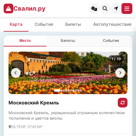
Свалил.ру
Карта
События
Билеты
Автопутешествия
Место
Билеты
События
1
/ 10
Московский Кремль
Московский Кремль, украшенный огромным количеством
тюльпанов и цветов виолы.
55.7519°, 37.6136°