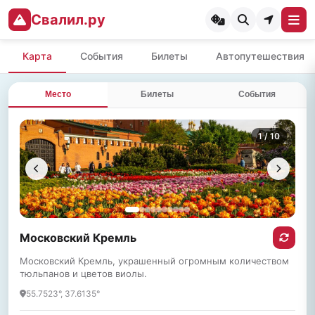
Свалил.ру
Карта
События
Билеты
Автопутешествия
Место
Билеты
События
1
/ 10
Московский Кремль
Московский Кремль, украшенный огромным количеством
тюльпанов и цветов виолы.
55.7523°, 37.6135°