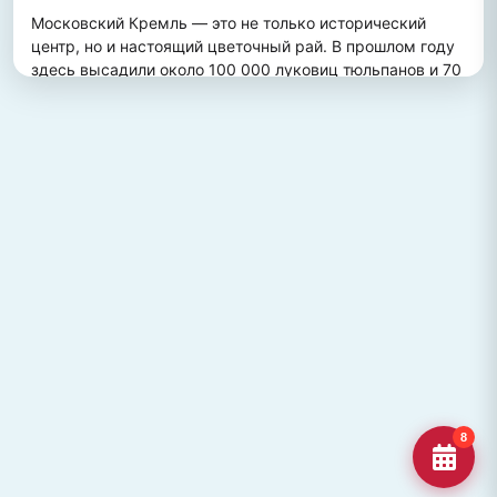
Московский Кремль — это не только исторический 
центр, но и настоящий цветочный рай. В прошлом году 
здесь высадили около 100 000 луковиц тюльпанов и 70 
000 цветов виолы, создав потрясающий весенний 
пейзаж. Это зрелище привлекает множество туристов, 
желающих увидеть, как древние стены гармонично 
сочетаются с яркими цветочными композициями.
ПОХОЖИЕ МЕСТА
Улица Кирова, Челябинск
Старейшая и ключевая улица Челябинска, названная в
честь Сергея Кирова.
Озеро Джека Лондона
Озеро Джека Лондона в Магаданской области, известное
своей дикой природой и осен
Гора Кежеге
Священная гора кольцеобразной формы в Туве, символ
8
мужества и место для активног