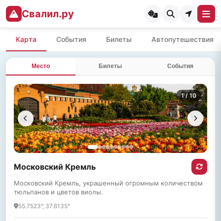
Свалил.ру
Карта
События
Билеты
Автопутешествия
Место
Билеты
События
1
/ 10
Московский Кремль
Московский Кремль, украшенный огромным количеством
тюльпанов и цветов виолы.
55.7523°, 37.6135°