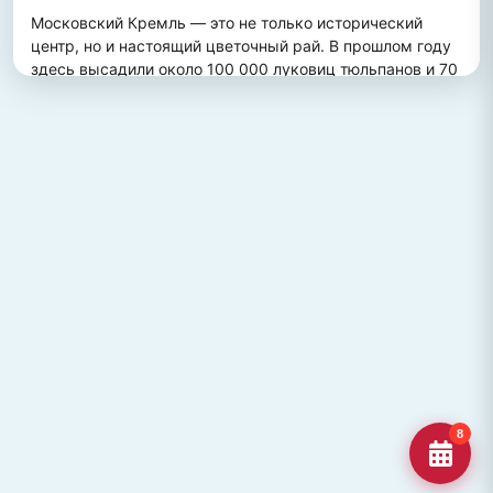
Московский Кремль — это не только исторический 
центр, но и настоящий цветочный рай. В прошлом году 
здесь высадили около 100 000 луковиц тюльпанов и 70 
000 цветов виолы, создав потрясающий весенний 
пейзаж. Это зрелище привлекает множество туристов, 
желающих увидеть, как древние стены гармонично 
сочетаются с яркими цветочными композициями.
ПОХОЖИЕ МЕСТА
Улица Кирова, Челябинск
Старейшая и ключевая улица Челябинска, названная в
честь Сергея Кирова.
Озеро Джека Лондона
Озеро Джека Лондона в Магаданской области, известное
своей дикой природой и осен
Гора Кежеге
Священная гора кольцеобразной формы в Туве, символ
8
мужества и место для активног