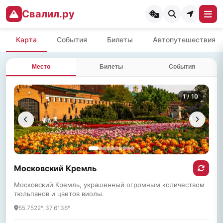
Свалил.ру
Карта
События
Билеты
Автопутешествия
Место
Билеты
События
1
/ 10
Московский Кремль
Московский Кремль, украшенный огромным количеством
тюльпанов и цветов виолы.
55.7522°, 37.6136°