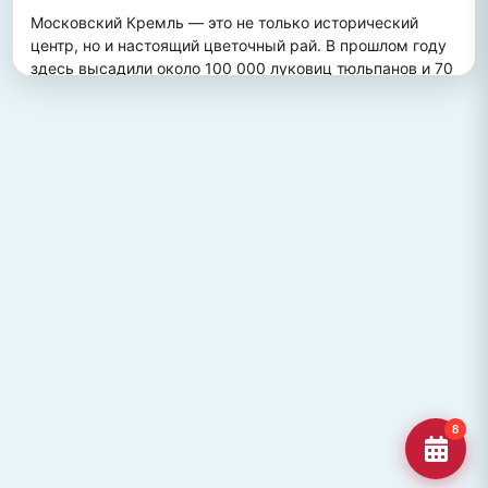
Московский Кремль — это не только исторический 
центр, но и настоящий цветочный рай. В прошлом году 
здесь высадили около 100 000 луковиц тюльпанов и 70 
000 цветов виолы, создав потрясающий весенний 
пейзаж. Это зрелище привлекает множество туристов, 
желающих увидеть, как древние стены гармонично 
сочетаются с яркими цветочными композициями.
ПОХОЖИЕ МЕСТА
Улица Кирова, Челябинск
Старейшая и ключевая улица Челябинска, названная в
честь Сергея Кирова.
Озеро Джека Лондона
Озеро Джека Лондона в Магаданской области, известное
своей дикой природой и осен
Гора Кежеге
Священная гора кольцеобразной формы в Туве, символ
8
мужества и место для активног