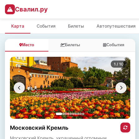
Свалил.ру
Карта
События
Билеты
Автопутешествия
Место
Билеты
События
1
/ 10
Московский Кремль
Московский Кремль, украшенный огромным