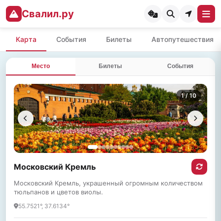
Свалил.ру
Карта
События
Билеты
Автопутешествия
Место
Билеты
События
1
/ 10
Московский Кремль
Московский Кремль, украшенный огромным количеством
тюльпанов и цветов виолы.
55.7521°, 37.6134°