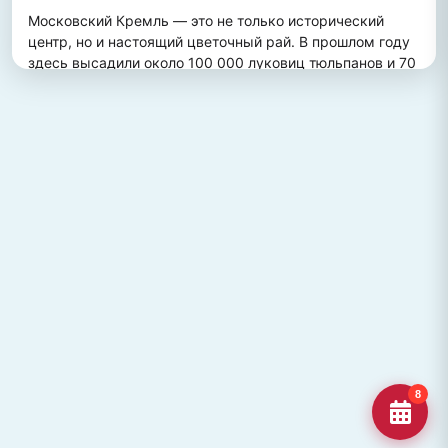
Московский Кремль — это не только исторический 
центр, но и настоящий цветочный рай. В прошлом году 
здесь высадили около 100 000 луковиц тюльпанов и 70 
000 цветов виолы, создав потрясающий весенний 
пейзаж. Это зрелище привлекает множество туристов, 
желающих увидеть, как древние стены гармонично 
сочетаются с яркими цветочными композициями.
ПОХОЖИЕ МЕСТА
Улица Кирова, Челябинск
Старейшая и ключевая улица Челябинска, названная в
честь Сергея Кирова.
Озеро Джека Лондона
Озеро Джека Лондона в Магаданской области, известное
своей дикой природой и осен
Гора Кежеге
Священная гора кольцеобразной формы в Туве, символ
8
мужества и место для активног