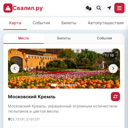
Свалил.ру
Карта
События
Билеты
Автопутешествия
Место
Билеты
События
1
/ 10
Московский Кремль
Московский Кремль, украшенный огромным количеством
тюльпанов и цветов виолы.
55.7519°, 37.6135°