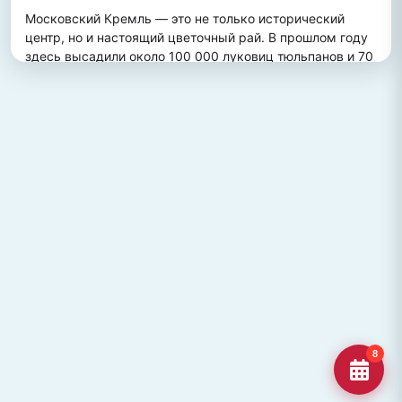
Московский Кремль — это не только исторический 
центр, но и настоящий цветочный рай. В прошлом году 
здесь высадили около 100 000 луковиц тюльпанов и 70 
000 цветов виолы, создав потрясающий весенний 
пейзаж. Это зрелище привлекает множество туристов, 
желающих увидеть, как древние стены гармонично 
сочетаются с яркими цветочными композициями.
ПОХОЖИЕ МЕСТА
Улица Кирова, Челябинск
Старейшая и ключевая улица Челябинска, названная в
честь Сергея Кирова.
Озеро Джека Лондона
Озеро Джека Лондона в Магаданской области, известное
своей дикой природой и осен
Гора Кежеге
Священная гора кольцеобразной формы в Туве, символ
8
мужества и место для активног