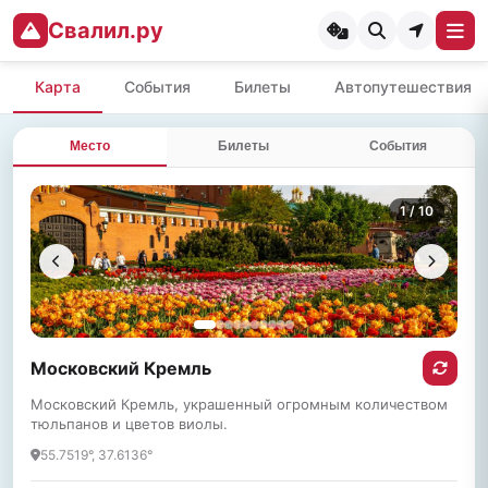
Свалил.ру
Карта
События
Билеты
Автопутешествия
Место
Билеты
События
1
/ 10
Московский Кремль
Московский Кремль, украшенный огромным количеством
тюльпанов и цветов виолы.
55.7519°, 37.6136°