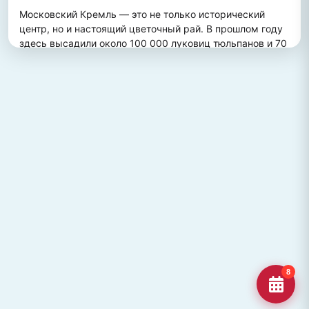
Московский Кремль — это не только исторический 
центр, но и настоящий цветочный рай. В прошлом году 
здесь высадили около 100 000 луковиц тюльпанов и 70 
000 цветов виолы, создав потрясающий весенний 
пейзаж. Это зрелище привлекает множество туристов, 
желающих увидеть, как древние стены гармонично 
сочетаются с яркими цветочными композициями.
ПОХОЖИЕ МЕСТА
Улица Кирова, Челябинск
Старейшая и ключевая улица Челябинска, названная в
честь Сергея Кирова.
Озеро Джека Лондона
Озеро Джека Лондона в Магаданской области, известное
своей дикой природой и осен
Гора Кежеге
Священная гора кольцеобразной формы в Туве, символ
8
мужества и место для активног