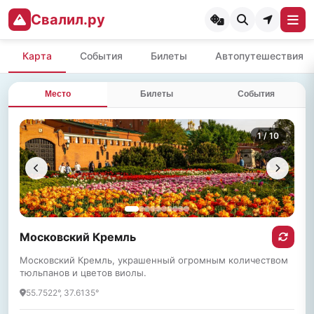
Свалил.ру
Карта
События
Билеты
Автопутешествия
Место
Билеты
События
1
/ 10
Московский Кремль
Московский Кремль, украшенный огромным количеством
тюльпанов и цветов виолы.
55.7522°, 37.6135°