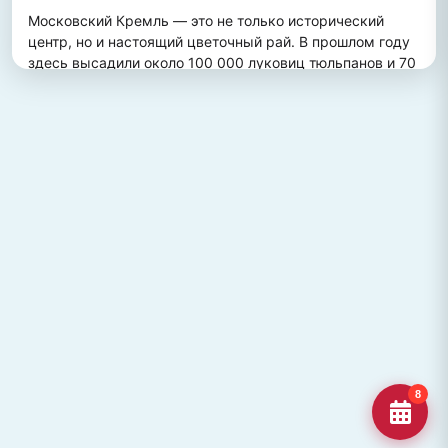
Московский Кремль — это не только исторический 
центр, но и настоящий цветочный рай. В прошлом году 
здесь высадили около 100 000 луковиц тюльпанов и 70 
000 цветов виолы, создав потрясающий весенний 
пейзаж. Это зрелище привлекает множество туристов, 
желающих увидеть, как древние стены гармонично 
сочетаются с яркими цветочными композициями.
ПОХОЖИЕ МЕСТА
Улица Кирова, Челябинск
Старейшая и ключевая улица Челябинска, названная в
честь Сергея Кирова.
Озеро Джека Лондона
Озеро Джека Лондона в Магаданской области, известное
своей дикой природой и осен
Гора Кежеге
Священная гора кольцеобразной формы в Туве, символ
8
мужества и место для активног