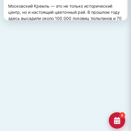
Московский Кремль — это не только исторический 
центр, но и настоящий цветочный рай. В прошлом году 
здесь высадили около 100 000 луковиц тюльпанов и 70 
000 цветов виолы, создав потрясающий весенний 
пейзаж. Это зрелище привлекает множество туристов, 
желающих увидеть, как древние стены гармонично 
сочетаются с яркими цветочными композициями.
ПОХОЖИЕ МЕСТА
Улица Кирова, Челябинск
Старейшая и ключевая улица Челябинска, названная в
честь Сергея Кирова.
Озеро Джека Лондона
Озеро Джека Лондона в Магаданской области, известное
своей дикой природой и осен
Гора Кежеге
Священная гора кольцеобразной формы в Туве, символ
8
мужества и место для активног