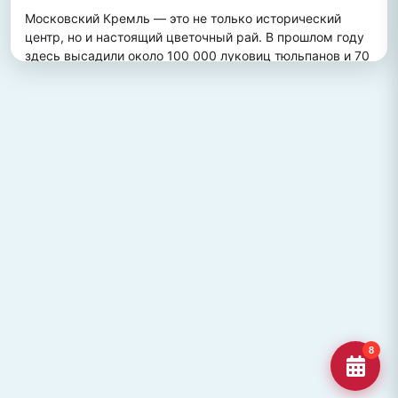
Московский Кремль — это не только исторический 
центр, но и настоящий цветочный рай. В прошлом году 
здесь высадили около 100 000 луковиц тюльпанов и 70 
000 цветов виолы, создав потрясающий весенний 
пейзаж. Это зрелище привлекает множество туристов, 
желающих увидеть, как древние стены гармонично 
сочетаются с яркими цветочными композициями.
ПОХОЖИЕ МЕСТА
Улица Кирова, Челябинск
Старейшая и ключевая улица Челябинска, названная в
честь Сергея Кирова.
Озеро Джека Лондона
Озеро Джека Лондона в Магаданской области, известное
своей дикой природой и осен
Гора Кежеге
Священная гора кольцеобразной формы в Туве, символ
8
мужества и место для активног