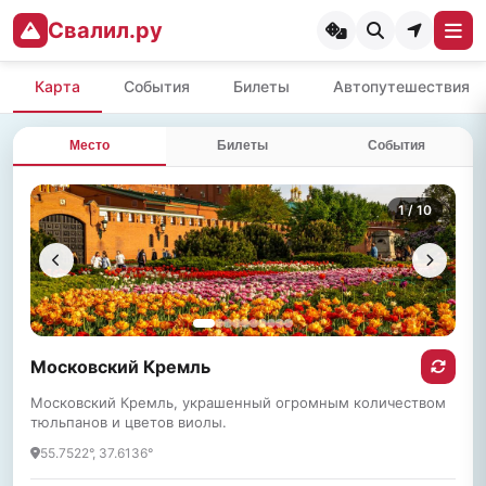
Свалил.ру
Карта
События
Билеты
Автопутешествия
Место
Билеты
События
1
/ 10
Московский Кремль
Московский Кремль, украшенный огромным количеством
тюльпанов и цветов виолы.
55.7522°, 37.6136°