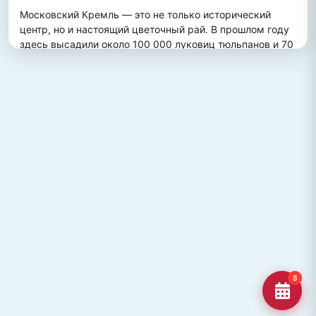
Московский Кремль — это не только исторический 
центр, но и настоящий цветочный рай. В прошлом году 
здесь высадили около 100 000 луковиц тюльпанов и 70 
000 цветов виолы, создав потрясающий весенний 
пейзаж. Это зрелище привлекает множество туристов, 
желающих увидеть, как древние стены гармонично 
сочетаются с яркими цветочными композициями.
ПОХОЖИЕ МЕСТА
Улица Кирова, Челябинск
Старейшая и ключевая улица Челябинска, названная в
честь Сергея Кирова.
Озеро Джека Лондона
Озеро Джека Лондона в Магаданской области, известное
своей дикой природой и осен
Гора Кежеге
Священная гора кольцеобразной формы в Туве, символ
8
мужества и место для активног