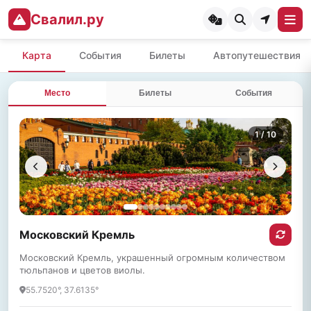
Свалил.ру
Карта
События
Билеты
Автопутешествия
Место
Билеты
События
1
/ 10
Московский Кремль
Московский Кремль, украшенный огромным количеством
тюльпанов и цветов виолы.
55.7520°, 37.6135°