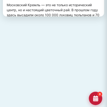
Московский Кремль — это не только исторический 
центр, но и настоящий цветочный рай. В прошлом году 
здесь высадили около 100 000 луковиц тюльпанов и 70 
000 цветов виолы, создав потрясающий весенний 
пейзаж. Это зрелище привлекает множество туристов, 
желающих увидеть, как древние стены гармонично 
сочетаются с яркими цветочными композициями.
ПОХОЖИЕ МЕСТА
Улица Кирова, Челябинск
Старейшая и ключевая улица Челябинска, названная в
честь Сергея Кирова.
Озеро Джека Лондона
Озеро Джека Лондона в Магаданской области, известное
своей дикой природой и осен
Гора Кежеге
Священная гора кольцеобразной формы в Туве, символ
8
мужества и место для активног