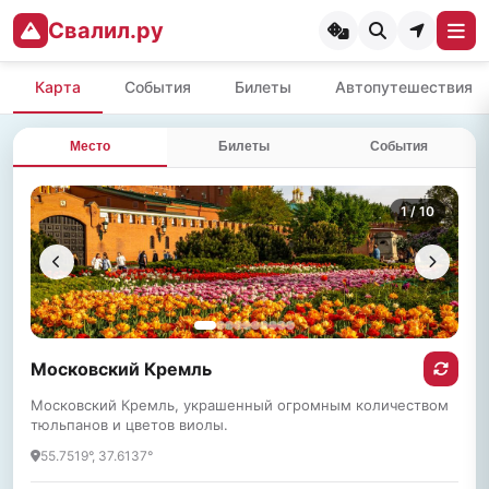
Свалил.ру
Карта
События
Билеты
Автопутешествия
Место
Билеты
События
1
/ 10
Московский Кремль
Московский Кремль, украшенный огромным количеством
тюльпанов и цветов виолы.
55.7519°, 37.6137°