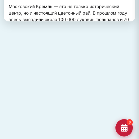
Московский Кремль — это не только исторический 
центр, но и настоящий цветочный рай. В прошлом году 
здесь высадили около 100 000 луковиц тюльпанов и 70 
000 цветов виолы, создав потрясающий весенний 
пейзаж. Это зрелище привлекает множество туристов, 
желающих увидеть, как древние стены гармонично 
сочетаются с яркими цветочными композициями.
ПОХОЖИЕ МЕСТА
Улица Кирова, Челябинск
Старейшая и ключевая улица Челябинска, названная в
честь Сергея Кирова.
Озеро Джека Лондона
Озеро Джека Лондона в Магаданской области, известное
своей дикой природой и осен
Гора Кежеге
Священная гора кольцеобразной формы в Туве, символ
8
мужества и место для активног