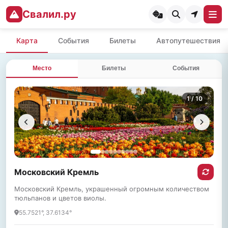
Свалил.ру
Карта
События
Билеты
Автопутешествия
Место
Билеты
События
1
/ 10
Московский Кремль
Московский Кремль, украшенный огромным количеством
тюльпанов и цветов виолы.
55.7521°, 37.6134°