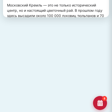
Московский Кремль — это не только исторический 
центр, но и настоящий цветочный рай. В прошлом году 
здесь высадили около 100 000 луковиц тюльпанов и 70 
000 цветов виолы, создав потрясающий весенний 
пейзаж. Это зрелище привлекает множество туристов, 
желающих увидеть, как древние стены гармонично 
сочетаются с яркими цветочными композициями.
ПОХОЖИЕ МЕСТА
Улица Кирова, Челябинск
Старейшая и ключевая улица Челябинска, названная в
честь Сергея Кирова.
Озеро Джека Лондона
Озеро Джека Лондона в Магаданской области, известное
своей дикой природой и осен
Гора Кежеге
Священная гора кольцеобразной формы в Туве, символ
8
мужества и место для активног