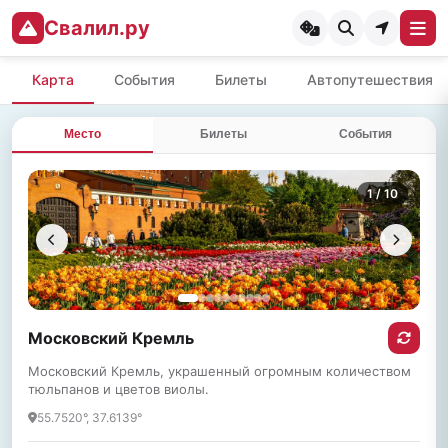
Свалил.ру
Карта
События
Билеты
Автопутешествия
Место
Билеты
События
1
/ 10
Московский Кремль
Московский Кремль, украшенный огромным количеством
тюльпанов и цветов виолы.
55.7520°, 37.6139°