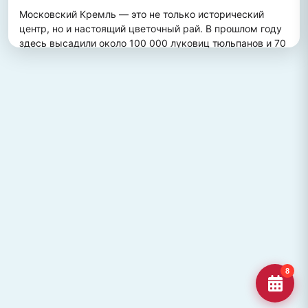
Московский Кремль — это не только исторический 
центр, но и настоящий цветочный рай. В прошлом году 
здесь высадили около 100 000 луковиц тюльпанов и 70 
000 цветов виолы, создав потрясающий весенний 
пейзаж. Это зрелище привлекает множество туристов, 
желающих увидеть, как древние стены гармонично 
сочетаются с яркими цветочными композициями.
ПОХОЖИЕ МЕСТА
Улица Кирова, Челябинск
Старейшая и ключевая улица Челябинска, названная в
честь Сергея Кирова.
Озеро Джека Лондона
Озеро Джека Лондона в Магаданской области, известное
своей дикой природой и осен
Гора Кежеге
Священная гора кольцеобразной формы в Туве, символ
8
мужества и место для активног