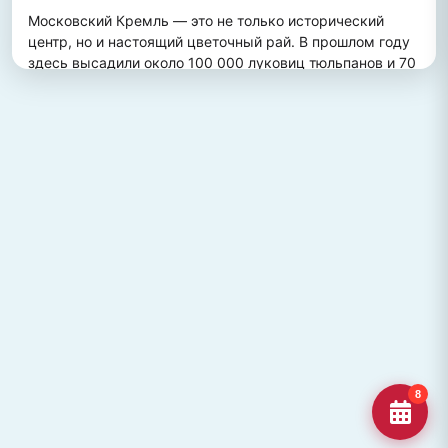
Московский Кремль — это не только исторический 
центр, но и настоящий цветочный рай. В прошлом году 
здесь высадили около 100 000 луковиц тюльпанов и 70 
000 цветов виолы, создав потрясающий весенний 
пейзаж. Это зрелище привлекает множество туристов, 
желающих увидеть, как древние стены гармонично 
сочетаются с яркими цветочными композициями.
ПОХОЖИЕ МЕСТА
Улица Кирова, Челябинск
Старейшая и ключевая улица Челябинска, названная в
честь Сергея Кирова.
Озеро Джека Лондона
Озеро Джека Лондона в Магаданской области, известное
своей дикой природой и осен
Гора Кежеге
Священная гора кольцеобразной формы в Туве, символ
8
мужества и место для активног