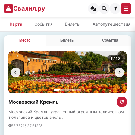
Свалил.ру
Карта
События
Билеты
Автопутешествия
Место
Билеты
События
1
/ 10
Московский Кремль
Московский Кремль, украшенный огромным количеством
тюльпанов и цветов виолы.
55.7521°, 37.6138°