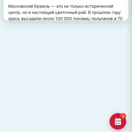
Московский Кремль — это не только исторический 
центр, но и настоящий цветочный рай. В прошлом году 
здесь высадили около 100 000 луковиц тюльпанов и 70 
000 цветов виолы, создав потрясающий весенний 
пейзаж. Это зрелище привлекает множество туристов, 
желающих увидеть, как древние стены гармонично 
сочетаются с яркими цветочными композициями.
ПОХОЖИЕ МЕСТА
Улица Кирова, Челябинск
Старейшая и ключевая улица Челябинска, названная в
честь Сергея Кирова.
Озеро Джека Лондона
Озеро Джека Лондона в Магаданской области, известное
своей дикой природой и осен
Гора Кежеге
Священная гора кольцеобразной формы в Туве, символ
8
мужества и место для активног