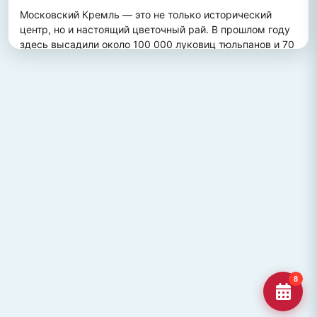
Московский Кремль — это не только исторический 
центр, но и настоящий цветочный рай. В прошлом году 
здесь высадили около 100 000 луковиц тюльпанов и 70 
000 цветов виолы, создав потрясающий весенний 
пейзаж. Это зрелище привлекает множество туристов, 
желающих увидеть, как древние стены гармонично 
сочетаются с яркими цветочными композициями.
ПОХОЖИЕ МЕСТА
Улица Кирова, Челябинск
Старейшая и ключевая улица Челябинска, названная в
честь Сергея Кирова.
Озеро Джека Лондона
Озеро Джека Лондона в Магаданской области, известное
своей дикой природой и осен
Гора Кежеге
Священная гора кольцеобразной формы в Туве, символ
8
мужества и место для активног