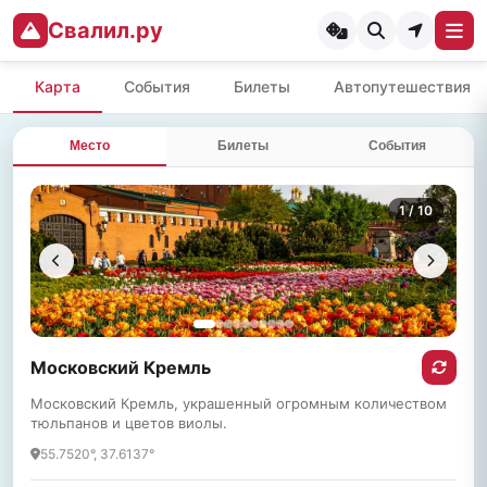
Свалил.ру
Карта
События
Билеты
Автопутешествия
Место
Билеты
События
1
/ 10
Московский Кремль
Московский Кремль, украшенный огромным количеством
тюльпанов и цветов виолы.
55.7520°, 37.6137°