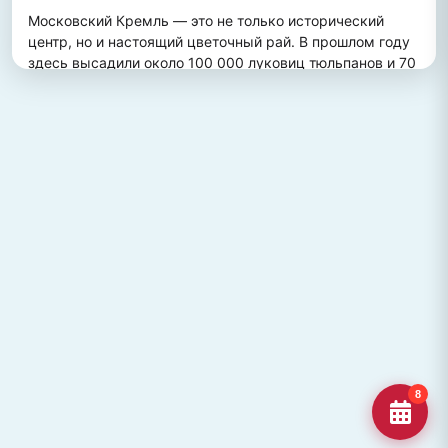
Московский Кремль — это не только исторический 
центр, но и настоящий цветочный рай. В прошлом году 
здесь высадили около 100 000 луковиц тюльпанов и 70 
000 цветов виолы, создав потрясающий весенний 
пейзаж. Это зрелище привлекает множество туристов, 
желающих увидеть, как древние стены гармонично 
сочетаются с яркими цветочными композициями.
ПОХОЖИЕ МЕСТА
Улица Кирова, Челябинск
Старейшая и ключевая улица Челябинска, названная в
честь Сергея Кирова.
Озеро Джека Лондона
Озеро Джека Лондона в Магаданской области, известное
своей дикой природой и осен
Гора Кежеге
Священная гора кольцеобразной формы в Туве, символ
8
мужества и место для активног