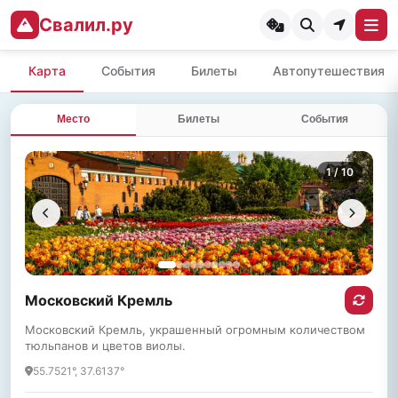
Свалил.ру
Карта
События
Билеты
Автопутешествия
Место
Билеты
События
1
/ 10
Московский Кремль
Московский Кремль, украшенный огромным количеством
тюльпанов и цветов виолы.
55.7521°, 37.6137°