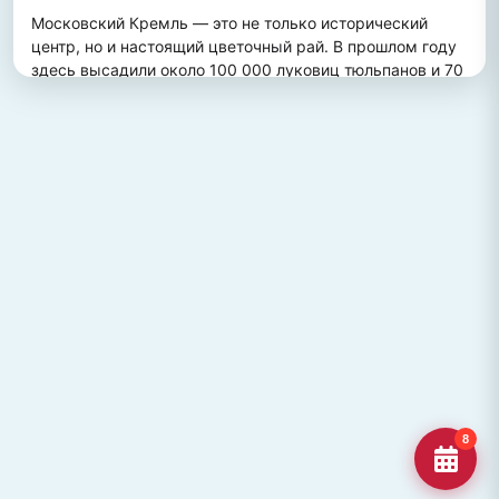
Московский Кремль — это не только исторический 
центр, но и настоящий цветочный рай. В прошлом году 
здесь высадили около 100 000 луковиц тюльпанов и 70 
000 цветов виолы, создав потрясающий весенний 
пейзаж. Это зрелище привлекает множество туристов, 
желающих увидеть, как древние стены гармонично 
сочетаются с яркими цветочными композициями.
ПОХОЖИЕ МЕСТА
Улица Кирова, Челябинск
Старейшая и ключевая улица Челябинска, названная в
честь Сергея Кирова.
Озеро Джека Лондона
Озеро Джека Лондона в Магаданской области, известное
своей дикой природой и осен
Гора Кежеге
Священная гора кольцеобразной формы в Туве, символ
8
мужества и место для активног