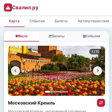
Свалил.ру
Карта
События
Билеты
Автопутешествия
Место
Билеты
События
1
/ 10
Московский Кремль
Московский Кремль, украшенный огромным