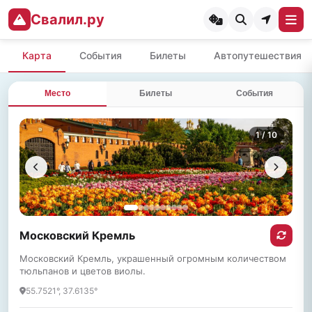
Свалил.ру
Карта
События
Билеты
Автопутешествия
Место
Билеты
События
1
/ 10
Московский Кремль
Московский Кремль, украшенный огромным количеством
тюльпанов и цветов виолы.
55.7521°, 37.6135°