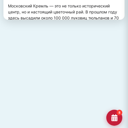
Московский Кремль — это не только исторический 
центр, но и настоящий цветочный рай. В прошлом году 
здесь высадили около 100 000 луковиц тюльпанов и 70 
000 цветов виолы, создав потрясающий весенний 
пейзаж. Это зрелище привлекает множество туристов, 
желающих увидеть, как древние стены гармонично 
сочетаются с яркими цветочными композициями.
ПОХОЖИЕ МЕСТА
Улица Кирова, Челябинск
Старейшая и ключевая улица Челябинска, названная в
честь Сергея Кирова.
Озеро Джека Лондона
Озеро Джека Лондона в Магаданской области, известное
своей дикой природой и осен
Гора Кежеге
Священная гора кольцеобразной формы в Туве, символ
8
мужества и место для активног