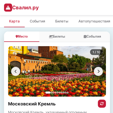
Свалил.ру
Карта
События
Билеты
Автопутешествия
Место
Билеты
События
1
/ 10
Московский Кремль
Московский Кремль, украшенный огромным