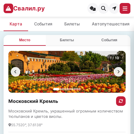
Свалил.ру
Карта
События
Билеты
Автопутешествия
Место
Билеты
События
1
/ 10
Московский Кремль
Московский Кремль, украшенный огромным количеством
тюльпанов и цветов виолы.
55.7520°, 37.6138°