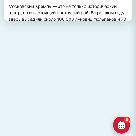
Московский Кремль — это не только исторический 
центр, но и настоящий цветочный рай. В прошлом году 
здесь высадили около 100 000 луковиц тюльпанов и 70 
000 цветов виолы, создав потрясающий весенний 
пейзаж. Это зрелище привлекает множество туристов, 
желающих увидеть, как древние стены гармонично 
сочетаются с яркими цветочными композициями.
ПОХОЖИЕ МЕСТА
Улица Кирова, Челябинск
Старейшая и ключевая улица Челябинска, названная в
честь Сергея Кирова.
Озеро Джека Лондона
Озеро Джека Лондона в Магаданской области, известное
своей дикой природой и осен
Гора Кежеге
Священная гора кольцеобразной формы в Туве, символ
8
мужества и место для активног