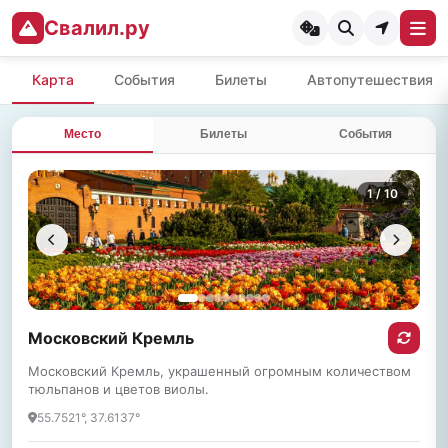
Свалил.ру
Карта
События
Билеты
Автопутешествия
Место
Билеты
События
1
/ 10
Московский Кремль
Московский Кремль, украшенный огромным количеством
тюльпанов и цветов виолы.
55.7521°, 37.6137°