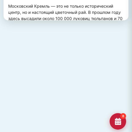
Московский Кремль — это не только исторический 
центр, но и настоящий цветочный рай. В прошлом году 
здесь высадили около 100 000 луковиц тюльпанов и 70 
000 цветов виолы, создав потрясающий весенний 
пейзаж. Это зрелище привлекает множество туристов, 
желающих увидеть, как древние стены гармонично 
сочетаются с яркими цветочными композициями.
ПОХОЖИЕ МЕСТА
Улица Кирова, Челябинск
Старейшая и ключевая улица Челябинска, названная в
честь Сергея Кирова.
Озеро Джека Лондона
Озеро Джека Лондона в Магаданской области, известное
своей дикой природой и осен
Гора Кежеге
Священная гора кольцеобразной формы в Туве, символ
8
мужества и место для активног