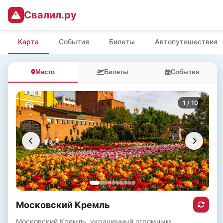
Свалил.ру
Карта
События
Билеты
Автопутешествия
Место
Билеты
События
1
/ 10
Московский Кремль
Московский Кремль, украшенный огромным