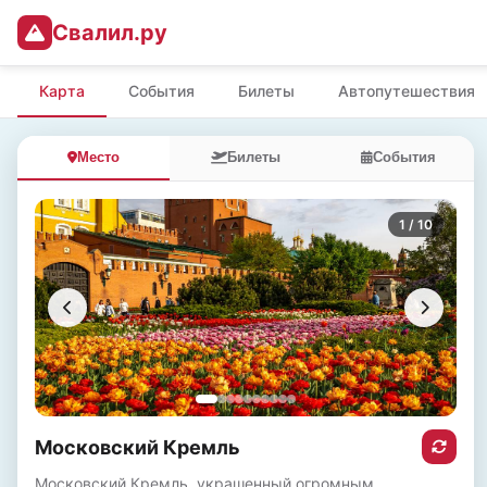
Свалил.ру
Карта
События
Билеты
Автопутешествия
Место
Билеты
События
1
/ 10
Московский Кремль
Московский Кремль, украшенный огромным