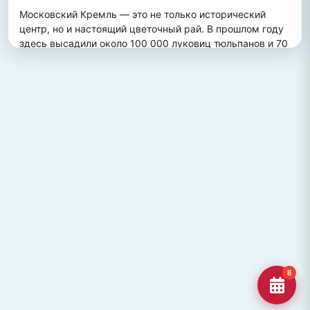
Московский Кремль — это не только исторический 
центр, но и настоящий цветочный рай. В прошлом году 
здесь высадили около 100 000 луковиц тюльпанов и 70 
000 цветов виолы, создав потрясающий весенний 
пейзаж. Это зрелище привлекает множество туристов, 
желающих увидеть, как древние стены гармонично 
сочетаются с яркими цветочными композициями.
ПОХОЖИЕ МЕСТА
Улица Кирова, Челябинск
Старейшая и ключевая улица Челябинска, названная в
честь Сергея Кирова.
Озеро Джека Лондона
Озеро Джека Лондона в Магаданской области, известное
своей дикой природой и осен
Гора Кежеге
Священная гора кольцеобразной формы в Туве, символ
8
мужества и место для активног