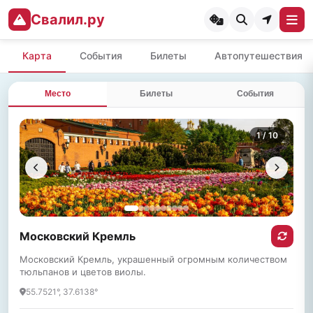
Свалил.ру
Карта
События
Билеты
Автопутешествия
Место
Билеты
События
1
/ 10
Московский Кремль
Московский Кремль, украшенный огромным количеством
тюльпанов и цветов виолы.
55.7521°, 37.6138°