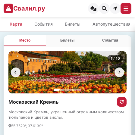
Свалил.ру
Карта
События
Билеты
Автопутешествия
Место
Билеты
События
1
/ 10
Московский Кремль
Московский Кремль, украшенный огромным количеством
тюльпанов и цветов виолы.
55.7520°, 37.6139°