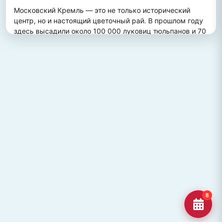
Московский Кремль — это не только исторический 
центр, но и настоящий цветочный рай. В прошлом году 
здесь высадили около 100 000 луковиц тюльпанов и 70 
000 цветов виолы, создав потрясающий весенний 
пейзаж. Это зрелище привлекает множество туристов, 
желающих увидеть, как древние стены гармонично 
сочетаются с яркими цветочными композициями.
ПОХОЖИЕ МЕСТА
Улица Кирова, Челябинск
Старейшая и ключевая улица Челябинска, названная в
честь Сергея Кирова.
Озеро Джека Лондона
Озеро Джека Лондона в Магаданской области, известное
своей дикой природой и осен
Гора Кежеге
Священная гора кольцеобразной формы в Туве, символ
8
мужества и место для активног