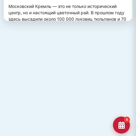
Московский Кремль — это не только исторический 
центр, но и настоящий цветочный рай. В прошлом году 
здесь высадили около 100 000 луковиц тюльпанов и 70 
000 цветов виолы, создав потрясающий весенний 
пейзаж. Это зрелище привлекает множество туристов, 
желающих увидеть, как древние стены гармонично 
сочетаются с яркими цветочными композициями.
ПОХОЖИЕ МЕСТА
Улица Кирова, Челябинск
Старейшая и ключевая улица Челябинска, названная в
честь Сергея Кирова.
Озеро Джека Лондона
Озеро Джека Лондона в Магаданской области, известное
своей дикой природой и осен
Гора Кежеге
Священная гора кольцеобразной формы в Туве, символ
8
мужества и место для активног