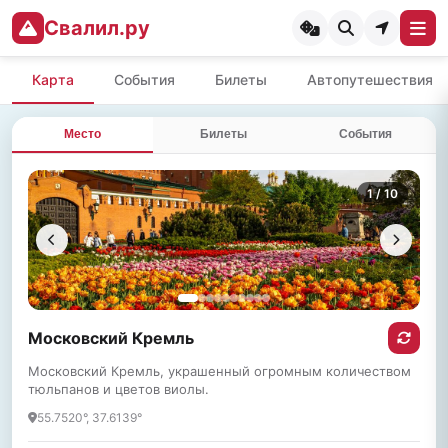
Свалил.ру
Карта
События
Билеты
Автопутешествия
Место
Билеты
События
1
/ 10
Московский Кремль
Московский Кремль, украшенный огромным количеством
тюльпанов и цветов виолы.
55.7520°, 37.6139°