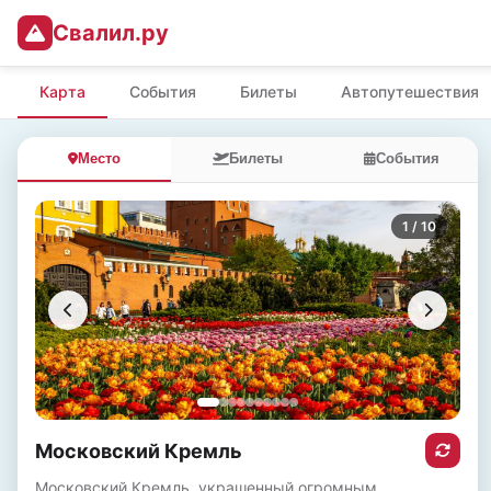
Свалил.ру
Карта
События
Билеты
Автопутешествия
Место
Билеты
События
1
/ 10
Московский Кремль
Московский Кремль, украшенный огромным