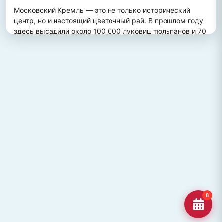
Московский Кремль — это не только исторический 
центр, но и настоящий цветочный рай. В прошлом году 
здесь высадили около 100 000 луковиц тюльпанов и 70 
000 цветов виолы, создав потрясающий весенний 
пейзаж. Это зрелище привлекает множество туристов, 
желающих увидеть, как древние стены гармонично 
сочетаются с яркими цветочными композициями.
ПОХОЖИЕ МЕСТА
Улица Кирова, Челябинск
Старейшая и ключевая улица Челябинска, названная в
честь Сергея Кирова.
Озеро Джека Лондона
Озеро Джека Лондона в Магаданской области, известное
своей дикой природой и осен
Гора Кежеге
Священная гора кольцеобразной формы в Туве, символ
8
мужества и место для активног