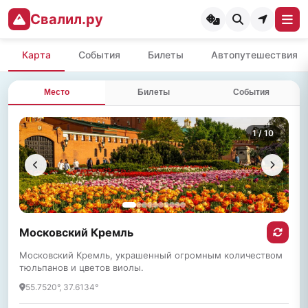
Свалил.ру
Карта
События
Билеты
Автопутешествия
Место
Билеты
События
1
/ 10
Московский Кремль
Московский Кремль, украшенный огромным количеством
тюльпанов и цветов виолы.
55.7520°, 37.6134°