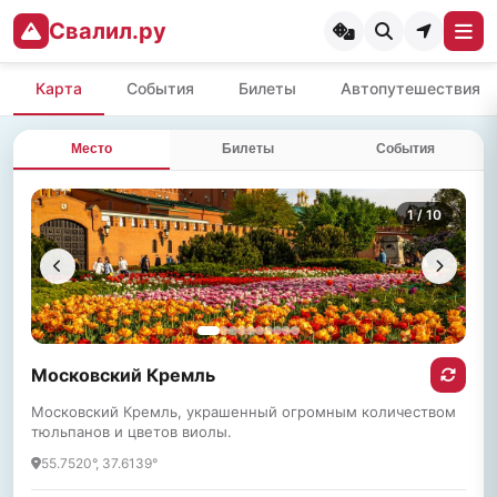
Свалил.ру
Карта
События
Билеты
Автопутешествия
Место
Билеты
События
1
/ 10
Московский Кремль
Московский Кремль, украшенный огромным количеством
тюльпанов и цветов виолы.
55.7520°, 37.6139°