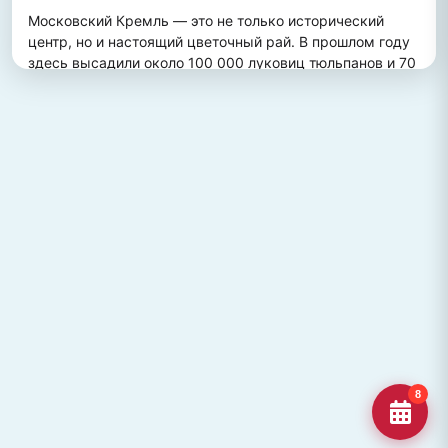
Московский Кремль — это не только исторический 
центр, но и настоящий цветочный рай. В прошлом году 
здесь высадили около 100 000 луковиц тюльпанов и 70 
000 цветов виолы, создав потрясающий весенний 
пейзаж. Это зрелище привлекает множество туристов, 
желающих увидеть, как древние стены гармонично 
сочетаются с яркими цветочными композициями.
ПОХОЖИЕ МЕСТА
Улица Кирова, Челябинск
Старейшая и ключевая улица Челябинска, названная в
честь Сергея Кирова.
Озеро Джека Лондона
Озеро Джека Лондона в Магаданской области, известное
своей дикой природой и осен
Гора Кежеге
Священная гора кольцеобразной формы в Туве, символ
8
мужества и место для активног