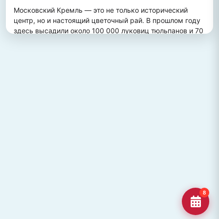
Московский Кремль — это не только исторический 
центр, но и настоящий цветочный рай. В прошлом году 
здесь высадили около 100 000 луковиц тюльпанов и 70 
000 цветов виолы, создав потрясающий весенний 
пейзаж. Это зрелище привлекает множество туристов, 
желающих увидеть, как древние стены гармонично 
сочетаются с яркими цветочными композициями.
ПОХОЖИЕ МЕСТА
Улица Кирова, Челябинск
Старейшая и ключевая улица Челябинска, названная в
честь Сергея Кирова.
Озеро Джека Лондона
Озеро Джека Лондона в Магаданской области, известное
своей дикой природой и осен
Гора Кежеге
Священная гора кольцеобразной формы в Туве, символ
8
мужества и место для активног