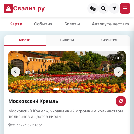
Свалил.ру
Карта
События
Билеты
Автопутешествия
Место
Билеты
События
1
/ 10
Московский Кремль
Московский Кремль, украшенный огромным количеством
тюльпанов и цветов виолы.
55.7522°, 37.6136°