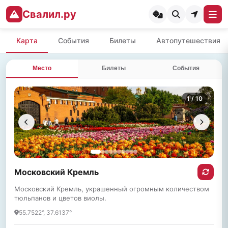
Свалил.ру
Карта
События
Билеты
Автопутешествия
Место
Билеты
События
1
/ 10
Московский Кремль
Московский Кремль, украшенный огромным количеством
тюльпанов и цветов виолы.
55.7522°, 37.6137°