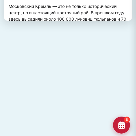
Московский Кремль — это не только исторический 
центр, но и настоящий цветочный рай. В прошлом году 
здесь высадили около 100 000 луковиц тюльпанов и 70 
000 цветов виолы, создав потрясающий весенний 
пейзаж. Это зрелище привлекает множество туристов, 
желающих увидеть, как древние стены гармонично 
сочетаются с яркими цветочными композициями.
ПОХОЖИЕ МЕСТА
Улица Кирова, Челябинск
Старейшая и ключевая улица Челябинска, названная в
честь Сергея Кирова.
Озеро Джека Лондона
Озеро Джека Лондона в Магаданской области, известное
своей дикой природой и осен
Гора Кежеге
Священная гора кольцеобразной формы в Туве, символ
8
мужества и место для активног