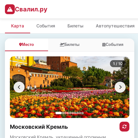
Свалил.ру
Карта
События
Билеты
Автопутешествия
Место
Билеты
События
1
/ 10
Московский Кремль
Московский Кремль, украшенный огромным