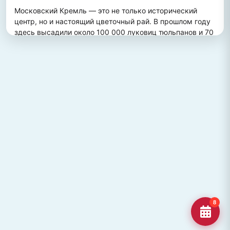
Московский Кремль — это не только исторический 
центр, но и настоящий цветочный рай. В прошлом году 
здесь высадили около 100 000 луковиц тюльпанов и 70 
000 цветов виолы, создав потрясающий весенний 
пейзаж. Это зрелище привлекает множество туристов, 
желающих увидеть, как древние стены гармонично 
сочетаются с яркими цветочными композициями.
ПОХОЖИЕ МЕСТА
Улица Кирова, Челябинск
Старейшая и ключевая улица Челябинска, названная в
честь Сергея Кирова.
Озеро Джека Лондона
Озеро Джека Лондона в Магаданской области, известное
своей дикой природой и осен
Гора Кежеге
Священная гора кольцеобразной формы в Туве, символ
8
мужества и место для активног