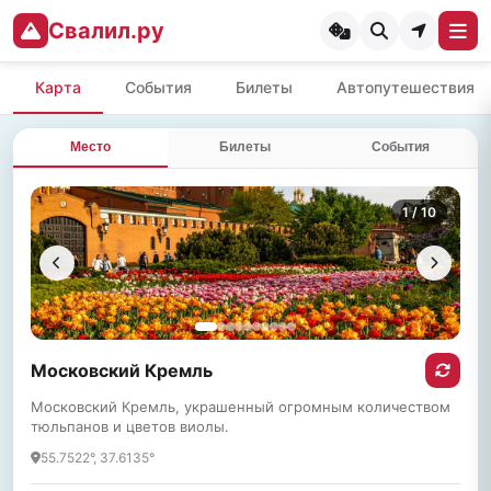
Свалил.ру
Карта
События
Билеты
Автопутешествия
Место
Билеты
События
1
/ 10
Московский Кремль
Московский Кремль, украшенный огромным количеством
тюльпанов и цветов виолы.
55.7522°, 37.6135°