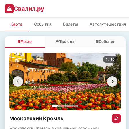
Свалил.ру
Карта
События
Билеты
Автопутешествия
Место
Билеты
События
1
/ 10
Московский Кремль
Московский Кремль, украшенный огромным