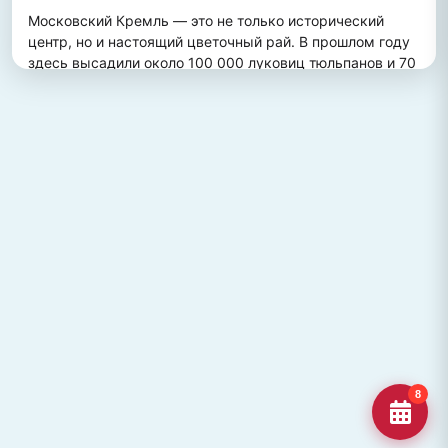
Московский Кремль — это не только исторический 
центр, но и настоящий цветочный рай. В прошлом году 
здесь высадили около 100 000 луковиц тюльпанов и 70 
000 цветов виолы, создав потрясающий весенний 
пейзаж. Это зрелище привлекает множество туристов, 
желающих увидеть, как древние стены гармонично 
сочетаются с яркими цветочными композициями.
ПОХОЖИЕ МЕСТА
Улица Кирова, Челябинск
Старейшая и ключевая улица Челябинска, названная в
честь Сергея Кирова.
Озеро Джека Лондона
Озеро Джека Лондона в Магаданской области, известное
своей дикой природой и осен
Гора Кежеге
Священная гора кольцеобразной формы в Туве, символ
8
мужества и место для активног