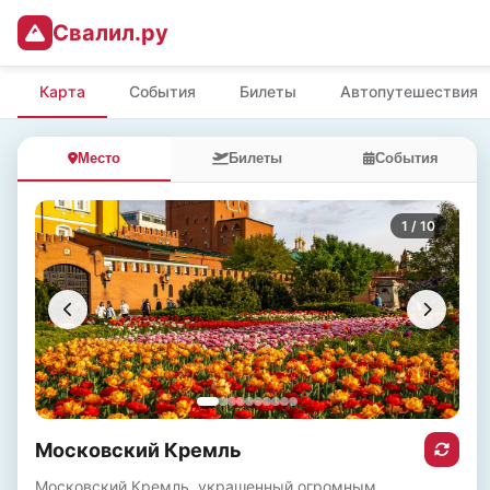
Свалил.ру
Карта
События
Билеты
Автопутешествия
Место
Билеты
События
1
/ 10
Московский Кремль
Московский Кремль, украшенный огромным