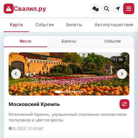
Свалил.ру
Карта
События
Билеты
Автопутешествия
Место
Билеты
События
1
/ 10
Московский Кремль
Московский Кремль, украшенный огромным количеством
тюльпанов и цветов виолы.
55.7522°, 37.6136°