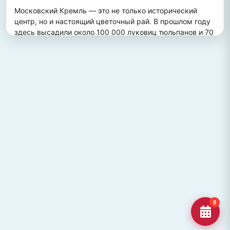
Московский Кремль — это не только исторический 
центр, но и настоящий цветочный рай. В прошлом году 
здесь высадили около 100 000 луковиц тюльпанов и 70 
000 цветов виолы, создав потрясающий весенний 
пейзаж. Это зрелище привлекает множество туристов, 
желающих увидеть, как древние стены гармонично 
сочетаются с яркими цветочными композициями.
ПОХОЖИЕ МЕСТА
Улица Кирова, Челябинск
Старейшая и ключевая улица Челябинска, названная в
честь Сергея Кирова.
Озеро Джека Лондона
Озеро Джека Лондона в Магаданской области, известное
своей дикой природой и осен
Гора Кежеге
Священная гора кольцеобразной формы в Туве, символ
8
мужества и место для активног