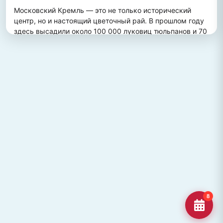
Московский Кремль — это не только исторический 
центр, но и настоящий цветочный рай. В прошлом году 
здесь высадили около 100 000 луковиц тюльпанов и 70 
000 цветов виолы, создав потрясающий весенний 
пейзаж. Это зрелище привлекает множество туристов, 
желающих увидеть, как древние стены гармонично 
сочетаются с яркими цветочными композициями.
ПОХОЖИЕ МЕСТА
Улица Кирова, Челябинск
Старейшая и ключевая улица Челябинска, названная в
честь Сергея Кирова.
Озеро Джека Лондона
Озеро Джека Лондона в Магаданской области, известное
своей дикой природой и осен
Гора Кежеге
Священная гора кольцеобразной формы в Туве, символ
8
мужества и место для активног