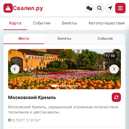
Свалил.ру
Карта
События
Билеты
Автопутешествия
Место
Билеты
События
1
/ 10
Московский Кремль
Московский Кремль, украшенный огромным количеством
тюльпанов и цветов виолы.
55.7521°, 37.6134°