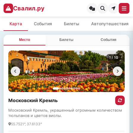
Свалил.ру
Карта
События
Билеты
Автопутешествия
Место
Билеты
События
1
/ 10
Московский Кремль
Московский Кремль, украшенный огромным количеством
тюльпанов и цветов виолы.
55.7521°, 37.6133°