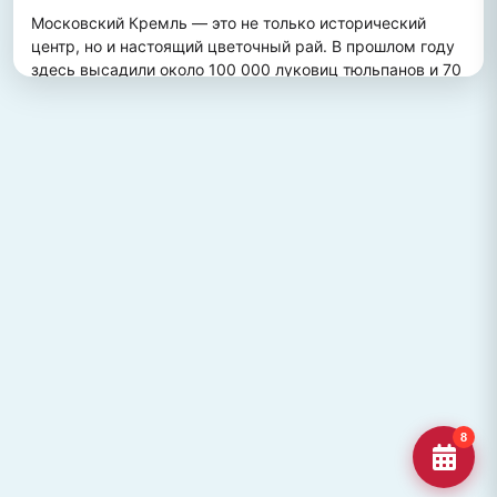
Московский Кремль — это не только исторический 
центр, но и настоящий цветочный рай. В прошлом году 
здесь высадили около 100 000 луковиц тюльпанов и 70 
000 цветов виолы, создав потрясающий весенний 
пейзаж. Это зрелище привлекает множество туристов, 
желающих увидеть, как древние стены гармонично 
сочетаются с яркими цветочными композициями.
ПОХОЖИЕ МЕСТА
Улица Кирова, Челябинск
Старейшая и ключевая улица Челябинска, названная в
честь Сергея Кирова.
Озеро Джека Лондона
Озеро Джека Лондона в Магаданской области, известное
своей дикой природой и осен
Гора Кежеге
Священная гора кольцеобразной формы в Туве, символ
8
мужества и место для активног