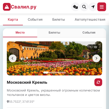
Свалил.ру
Карта
События
Билеты
Автопутешествия
Место
Билеты
События
1
/ 10
Московский Кремль
Московский Кремль, украшенный огромным количеством
тюльпанов и цветов виолы.
55.7522°, 37.6135°