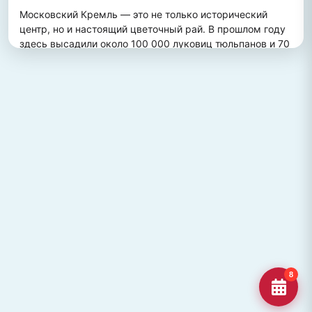
Московский Кремль — это не только исторический 
центр, но и настоящий цветочный рай. В прошлом году 
здесь высадили около 100 000 луковиц тюльпанов и 70 
000 цветов виолы, создав потрясающий весенний 
пейзаж. Это зрелище привлекает множество туристов, 
желающих увидеть, как древние стены гармонично 
сочетаются с яркими цветочными композициями.
ПОХОЖИЕ МЕСТА
Улица Кирова, Челябинск
Старейшая и ключевая улица Челябинска, названная в
честь Сергея Кирова.
Озеро Джека Лондона
Озеро Джека Лондона в Магаданской области, известное
своей дикой природой и осен
Гора Кежеге
Священная гора кольцеобразной формы в Туве, символ
8
мужества и место для активног